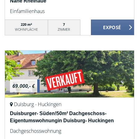
Nähe Rheinaue
Einfamilienhaus
220 m²
7
WOHNFLÄCHE
ZIMMER
69.000,- €
Duisburg - Huckingen
Duisburger- Süden!50m² Dachgeschoss-
Eigentumswohnungin Duisburg- Huckingen
Dachgeschosswohnung