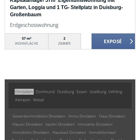
Kapitalanlage! 57m² Eigentumswohnung mit
Garten, Loggia und 1 TG- Stellplatz in Duisburg-
Großenbaum
Erdgeschosswohnung
57 m²
2
WOHNFLÄCHE
ZIMMER
Dinslaken
Dortmund
Duisburg
Essen
Isselburg- Vehling
Kempen
Wesel
Gewerbeimmobilien Dinslaken
Immo Dinslaken
Haus Dinslaken
Häuser Dinslaken
kaufen Dinslaken
Immobilie Dinslaken
Immobilien Dinslaken
Hauskauf Dinslaken
Immobilienkauf