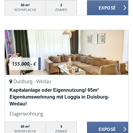
50 m²
2
WOHNFLÄCHE
ZIMMER
155.000,- €
Duisburg - Wedau
Kapitalanlage oder Eigennutzung! 65m²
Eigentumswohnung mit Loggia in Duisburg-
Wedau!
Etagenwohnung
65 m²
3
WOHNFLÄCHE
ZIMMER