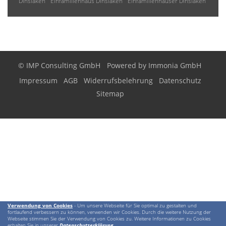
Dinslaken
Einfamilienhaus Dinslaken
Einfamilienhäuser Dinslaken
© IMP Consulting GmbH
Powered by
Immonia GmbH
Impressum
AGB
Widerrufsbelehrung
Datenschutz
Sitemap
Verwendung von Cookies
- Um unsere Webseite für Sie optimal zu gestalten und
fortlaufend verbessern zu können, verwenden wir Cookies. Durch die weitere Nutzung der
Webseite stimmen Sie der Verwendung von Cookies zu. Weitere Informationen zu Cookies
erhalten Sie in unserer
Datenschutzerklärung
.