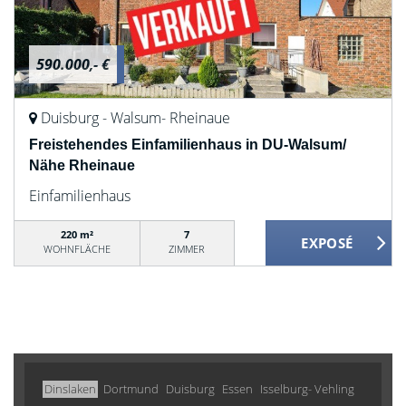
590.000,- €
Duisburg - Walsum- Rheinaue
Freistehendes Einfamilienhaus in DU-Walsum/
Nähe Rheinaue
Einfamilienhaus
220 m²
7
WOHNFLÄCHE
ZIMMER
Dinslaken
Dortmund
Duisburg
Essen
Isselburg- Vehling