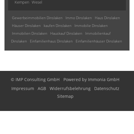
Kempen
Wesel
Gewerbeimmobilien Dinslaken
Immo Dinslaken
Haus Dinslaken
Häuser Dinslaken
kaufen Dinslaken
Immobilie Dinslaken
Immobilien Dinslaken
Hauskauf Dinslaken
Immobilienkauf
Dinslaken
Einfamilienhaus Dinslaken
Einfamilienhäuser Dinslaken
© IMP Consulting GmbH
Powered by
Immonia GmbH
Impressum
AGB
Widerrufsbelehrung
Datenschutz
Sitemap