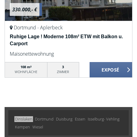
330.000,- €
Dortmund - Aplerbeck
Ruhige Lage ! Moderne 108m² ETW mit Balkon u.
Carport
Maisonettewohnung
108 m²
3
WOHNFLÄCHE
ZIMMER
Dinslaken
Dortmund
Duisburg
Essen
Isselburg- Vehling
Kempen
Wesel