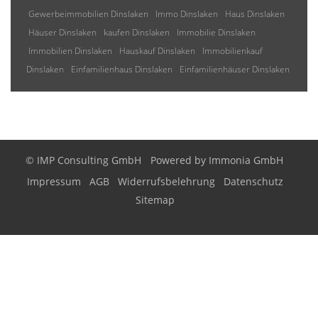
Gewerbeimmobilien Dinslaken
Immo Dinslaken
Haus Dinslaken
Häuser Dinslaken
kaufen Dinslaken
Immobilie Dinslaken
Immobilien Dinslaken
Hauskauf Dinslaken
Immobilienkauf
Dinslaken
Einfamilienhaus Dinslaken
Einfamilienhäuser Dinslaken
© IMP Consulting GmbH
Powered by
Immonia GmbH
Impressum
AGB
Widerrufsbelehrung
Datenschutz
Sitemap