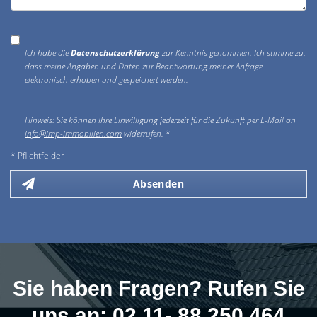
Ich habe die
Datenschutzerklärung
zur Kenntnis genommen. Ich stimme zu,
dass meine Angaben und Daten zur Beantwortung meiner Anfrage
elektronisch erhoben und gespeichert werden.
Hinweis: Sie können Ihre Einwilligung jederzeit für die Zukunft per E-Mail an
info@imp-immobilien.com
widerrufen.
*
* Pflichtfelder
Absenden
Sie haben Fragen? Rufen Sie
uns an: 02 11- 88 250 464